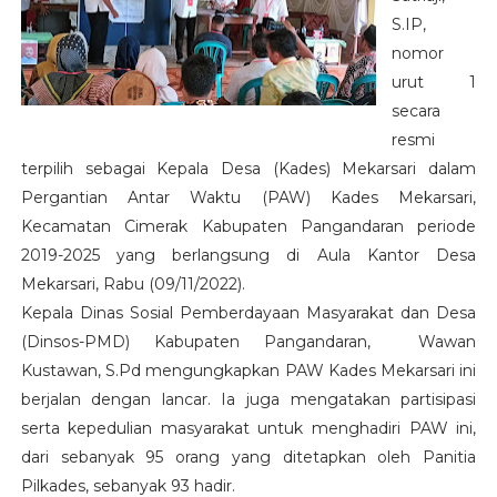
S.IP
,
nomor
urut 1
secara
resmi
terpilih sebagai Kepala Desa (Kades)
Mekarsari
dalam
Pergantian Antar Waktu (PAW) Kades
Mekarsari
,
Kecamatan
Cimerak Kabupaten Pangandaran
periode
20
19
-202
5
yang berlangsung di
Aula
Kantor Desa
Mekarsari
, Rabu (
09
/
11
/2022).
Kepala Dinas Sosial Pemberdayaan Masyarakat dan Desa
(Dinsos-PMD)
Kabupaten Pangandaran,
Wawan
Kustawan, S.Pd
mengungkapkan PAW Kades
Mekarsari
ini
berjalan dengan lancar. Ia juga mengatakan partisipasi
serta kepedulian masyarakat untuk menghadiri PAW ini,
dari sebanyak
95
orang yang ditetapkan oleh Panitia
Pilkades, sebanyak
93
hadir.