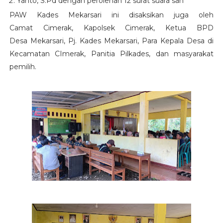
Yanto, S.Pd
dengan perolehan
12
surat suara sah
PAW Kades
Mekarsari
ini disaksikan juga oleh
Camat
Cimerak
, Kapolsek
Cimerak
,
Ketua
BPD
Desa
Mekarsari
, Pj. Kades
Mekarsari
,
Para Kepala Desa di
Kecamatan CImerak,
Panitia Pilkades, dan masyarakat
pemilih
.