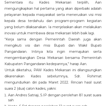
Sementara itu Kades
Mekarsari
terpilih,
Aan
mengungkapkan hal pertama yang akan diperbaiki adalah
pelayanan kepada masyarakat serta
meneruskan visi misi
kepala desa terdahulu dan program-program kegiatan
yang belum dilaksanakan
. Ia menjelaskan akan melakukan
inovasi
untuk membawa desa mekarsari lebih baik lagi.
“Kerja sama dengan Pemerintah Daerah juga akan
mengikuti visi dan misi Bupati dan Wakil Bupati
Pangandaran
. Intinya kita ingin memajukan serta
mengembangkan Desa
Mekarsari
bersama Pemerintah
Kabupaten
Pangandaran
kedepannya,” harap A
an
.
Untuk diketahui, PAW Kades
Mekarsari
ini dilangsungkan
dikarenakan Kades sebelumnya,
Sdr. Rohimat
mengundurkan diri
pada
Maret
2022. Rincian hasil surat
suara
2
(
dua
) calon kades, yakni:
A
an Andres Satriaji, S.IP
dengan perolehan
81
surat suara
sah