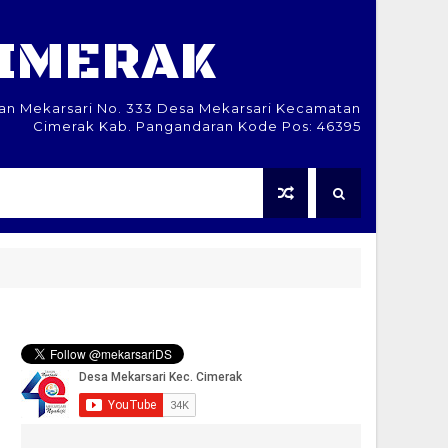
CIMERAK
lan Mekarsari No. 333 Desa Mekarsari Kecamatan
Cimerak Kab. Pangandaran Kode Pos: 46395