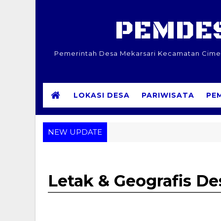
PEMDES
Pemerintah Desa Mekarsari Kecamatan Cimera
LOKASI DESA
PARIWISATA
PE
NEW UPDATE
Letak & Geografis De