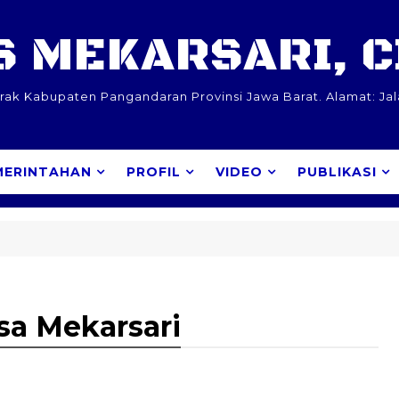
 MEKARSARI, 
k Kabupaten Pangandaran Provinsi Jawa Barat. Alamat: Ja
MERINTAHAN
PROFIL
VIDEO
PUBLIKASI
sa Mekarsari