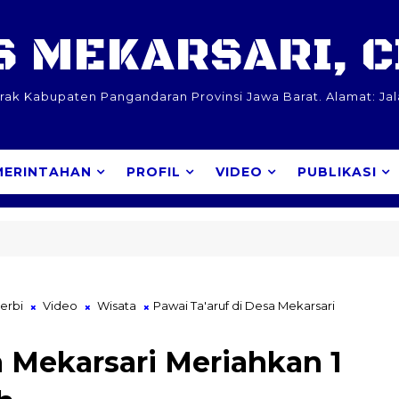
 MEKARSARI, 
k Kabupaten Pangandaran Provinsi Jawa Barat. Alamat: Ja
MERINTAHAN
PROFIL
VIDEO
PUBLIKASI
erbi
Video
Wisata
Pawai Ta'aruf di Desa Mekarsari
a Mekarsari Meriahkan 1