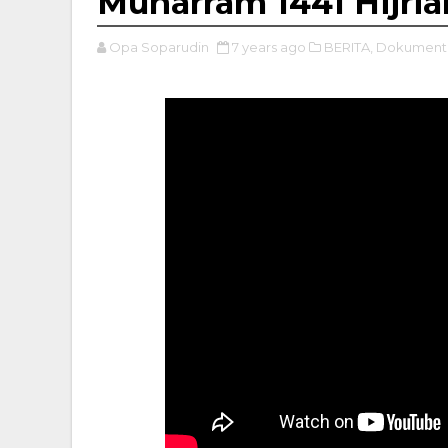
Muharram 1441 Hijria
Opa Soparudin
7 years ago
BERITA,
Dokumenta