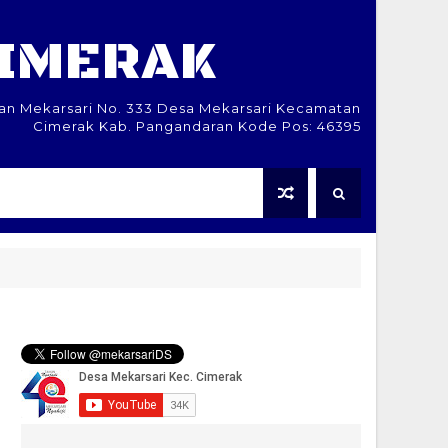
CIMERAK
lan Mekarsari No. 333 Desa Mekarsari Kecamatan
Cimerak Kab. Pangandaran Kode Pos: 46395