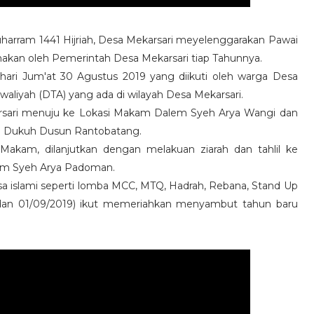
arram 1441 Hijriah, Desa Mekarsari meyelenggarakan Pawai
sanakan oleh Pemerintah Desa Mekarsari tiap Tahunnya.
 hari Jum'at 30 Agustus 2019 yang diikuti oleh warga Desa
waliyah (DTA) yang ada di wilayah Desa Mekarsari.
karsari menuju ke Lokasi Makam Dalem Syeh Arya Wangi dan
n Dukuh Dusun Rantobatang.
i Makam, dilanjutkan dengan melakuan ziarah dan tahlil ke
m Syeh Arya Padoman.
ansa islami seperti lomba MCC, MTQ, Hadrah, Rebana, Stand Up
9 dan 01/09/2019) ikut memeriahkan menyambut tahun baru