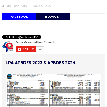
Opa Soparudin
Nov 09, 2022
FACEBOOK
BLOGGER
LRA APBDES 2023 & APBDES 2024