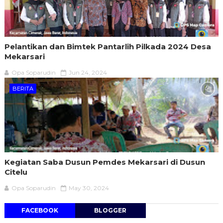
Pelantikan dan Bimtek Pantarlih Pilkada 2024 Desa
Mekarsari
Opa Soparudin
Jun 24, 2024
BERITA
Kegiatan Saba Dusun Pemdes Mekarsari di Dusun
Citelu
Opa Soparudin
May 30, 2024
FACEBOOK
BLOGGER