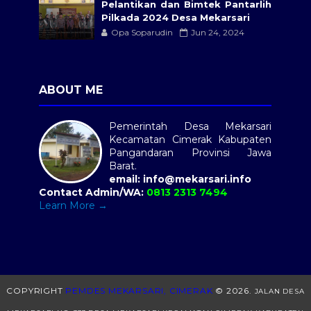
Pelantikan dan Bimtek Pantarlih
Pilkada 2024 Desa Mekarsari
Opa Soparudin
Jun 24, 2024
ABOUT ME
Pemerintah Desa Mekarsari
Kecamatan Cimerak Kabupaten
Pangandaran Provinsi Jawa
Barat.
email:
info@mekarsari.info
Contact Admin/WA:
0813 2313 7494
Learn More →
COPYRIGHT
PEMDES MEKARSARI, CIMERAK
©
2026.
JALAN DESA