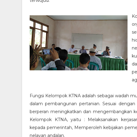
terwujud.
Ko
or
se
hi
ne
ku
d
p
ag
Fungsi Kelompok KTNA adalah sebagai wadah musy
dalam pembangunan pertanian. Sesuai dengan
berperan meningkatkan dan mengembangkan ke
Kelompok KTNA, yaitu : Melaksanakan kerjasam
kepada pemerintah, Memperoleh kebijakan peme
nelayan andalan.