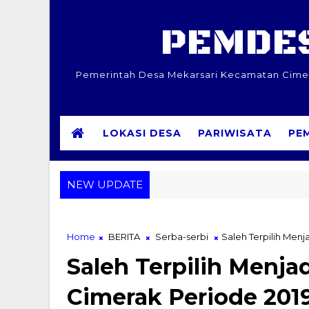
PEMDES
Pemerintah Desa Mekarsari Kecamatan Cimera
LOKASI DESA
PARIWISATA
PE
NEW UPDATE
Home
BERITA
Serba-serbi
Saleh Terpilih Men
Saleh Terpilih Menj
Cimerak Periode 201