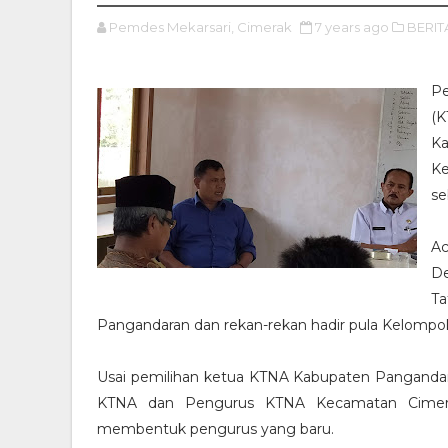
Pemdes Mekarsari, Cimerak
7 years ago
BERIT
Pe
(K
Ka
Ke
se
A
De
T
Pangandaran dan rekan-rekan hadir pula Kelompok
Usai pemilihan ketua KTNA Kabupaten Pangand
KTNA dan Pengurus KTNA Kecamatan Cimerak 
membentuk pengurus yang baru.