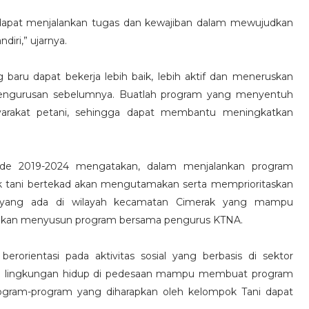
apat menjalankan tugas dan kewajiban dalam mewujudkan
diri,” ujarnya.
baru dapat bekerja lebih baik, lebih aktif dan meneruskan
pengurusan sebelumnya. Buatlah program yang menyentuh
yarakat petani, sehingga dapat membantu meningkatkan
iode 2019-2024 mengatakan, dalam menjalankan program
k tani bertekad akan mengutamakan serta memprioritaskan
ni yang ada di wilayah kecamatan Cimerak yang mampu
 akan menyusun program bersama pengurus KTNA.
erorientasi pada aktivitas sosial yang berbasis di sektor
dan lingkungan hidup di pedesaan mampu membuat program
program-program yang diharapkan oleh kelompok Tani dapat