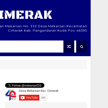
CIMERAK
lan Mekarsari No. 333 Desa Mekarsari Kecamatan
Cimerak Kab. Pangandaran Kode Pos: 46395