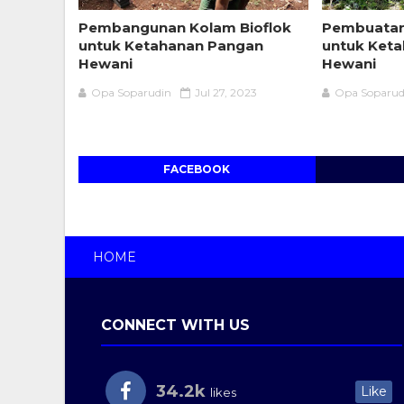
Pembangunan Kolam Bioflok
Pembuata
untuk Ketahanan Pangan
untuk Ket
Hewani
Hewani
Opa Soparudin
Jul 27, 2023
Opa Soparud
FACEBOOK
HOME
CONNECT WITH US
34.2k
Like
likes