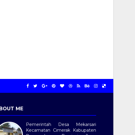
BOUT ME
Pemerintah Desa Mekarsari
Kecamatan Cimerak Kabupaten