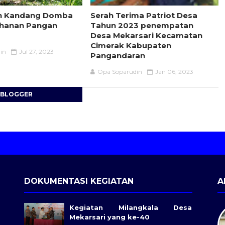
n Kandang Domba
Serah Terima Patriot Desa
ahanan Pangan
Tahun 2023 penempatan
Desa Mekarsari Kecamatan
Cimerak Kabupaten
in
Jul 27, 2023
Pangandaran
Opa Soparudin
Jan 06, 2023
BLOGGER
DOKUMENTASI KEGIATAN
A
Kegiatan Milangkala Desa
Mekarsari yang ke-40